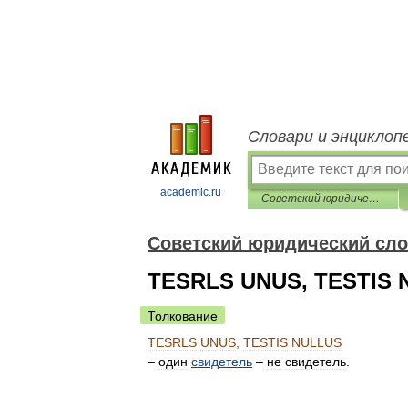
Словари и энциклоп
academic.ru
Советский юридический словарь
Советский юридический сл
TESRLS UNUS, TESTIS
Толкование
TESRLS
UNUS
,
TESTIS
NULLUS
–
один
свидетель
–
не
свидетель
.