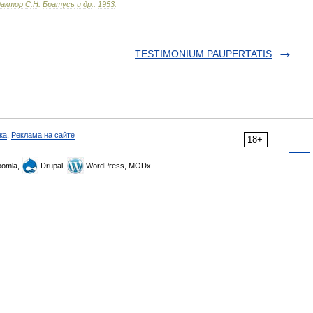
дактор
С
.
Н
.
Братусь
и
др
.
.
1953
.
TESTIMONIUM PAUPERTATIS
ка
,
Реклама на сайте
18+
omla,
Drupal,
WordPress, MODx.