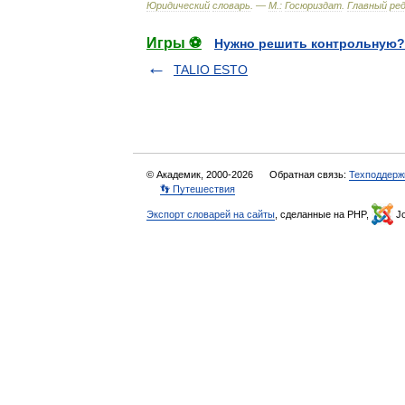
Юридический
словарь
. —
М
.
:
Госюриздат
.
Главный
ре
Игры ⚽
Нужно решить контрольную?
TALIO ESTO
© Академик, 2000-2026
Обратная связь:
Техподдерж
👣 Путешествия
Экспорт словарей на сайты
, сделанные на PHP,
Jo