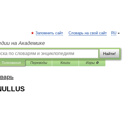
Запомнить сайт
Словарь на свой сайт
RU
едии на Академике
Найти!
Толкования
Переводы
Книги
Игры ⚽
оварь
 NULLUS